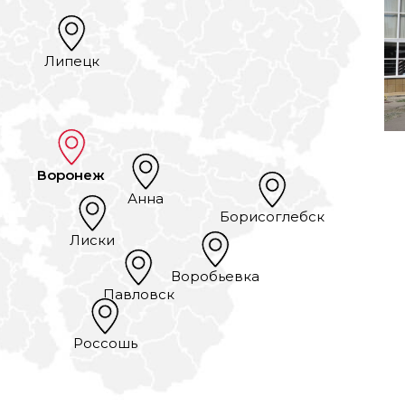
Липецк
Воронеж
Анна
Борисоглебск
Лиски
Воробьевка
Павловск
Россошь