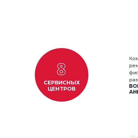
Ком
8
рем
фил
раз
СЕРВИСНЫХ
ВО
ЦЕНТРОВ
АН