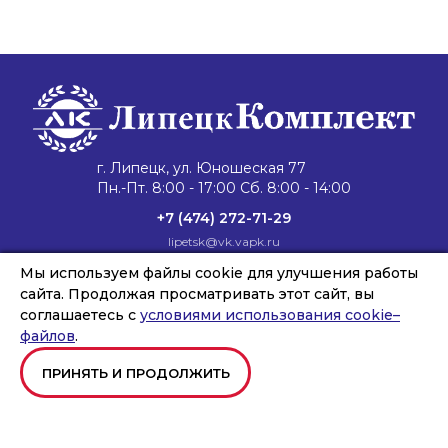
г. Липецк, ул. Юношеская 77
Пн.-Пт. 8:00 - 17:00 Сб. 8:00 - 14:00
+7 (474) 272-71-29
lipetsk@vk.vapk.ru
Главная
Каталог техники
Запасные части
Мы используем файлы cookie для улучшения работы
Сервис и ремонт
Лизинг и кредит
Филиалы
О компании
сайта. Продолжая просматривать этот сайт, вы
Новости
Контакты
соглашаетесь с
условиями использования cookie–
файлов
.
ПРИНЯТЬ И ПРОДОЛЖИТЬ
Copyright © ООО «ВОРОНЕЖКОМПЛЕКТ», 2026
Создание и продвижение сайтов
Team-B
Правила использования сайта