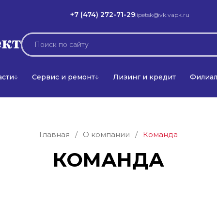
+7 (474) 272-71-29
lipetsk@vk.vapk.ru
асти
Сервис и ремонт
Лизинг и кредит
Филиа
Главная
/
О компании
/
Команда
КОМАНДА