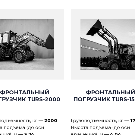
ФРОНТАЛЬНЫЙ
ФРОНТАЛЬНЫЙ
ГРУЗЧИК TURS-2000
ПОГРУЗЧИК TURS-1
подъемность, кг
—
2000
Грузоподъемность, кг
—
1
а подъёма (до оси
Высота подъёма (до оси
ния), м
—
3,74
вращения), м
—
4,04