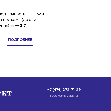
подъемность, кг
—
320
а подъёма (до оси
ния), м
—
2,7
ПОДРОБНЕЕ
+7 (474) 272-71-29
lipetsk@vk.vapk.ru