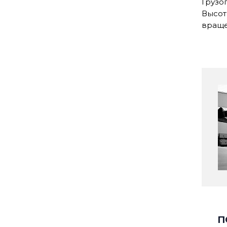
Грузо
Высот
враще
П