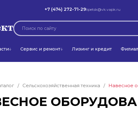
+7 (474) 272-71-29
lipetsk@vk.vapk.ru
асти
Сервис и ремонт
Лизинг и кредит
Филиа
аталог
/
Сельскохозяйственная техника
/
Навесное 
ВЕСНОЕ ОБОРУДОВА