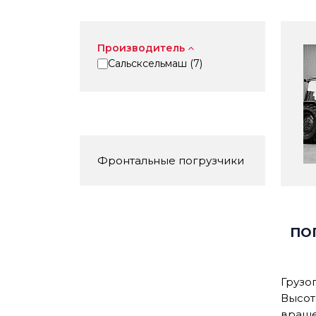
Производитель
Сальсксельмаш (
7
)
Фронтальные погрузчики
ПО
Грузо
Высот
враще