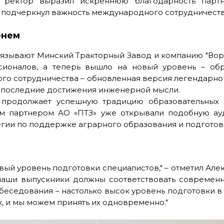
, ректор выразил искреннюю благодарность парт
и подчеркнул важность международного сотрудничеств
енем
вязывают Минский Тракторный Завод и компанию "Вор
ионалов, а теперь вышло на новый уровень – об
го сотрудничества – обновленная версия легендарног
 последние достижения инженерной мысли.
е продолжает успешную традицию образовательных 
м партнером АО «ПТЗ» уже открывали подобную ау
тегии по поддержке аграрного образования и подгото
ый уровень подготовки специалистов," – отметил Алек
 наши выпускники должны соответствовать современ
еседования – настолько высок уровень подготовки в 
к, и мы можем принять их одновременно."