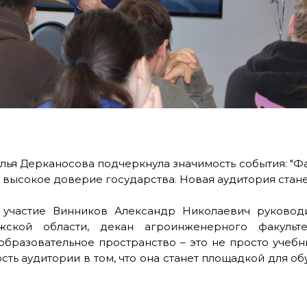
лья Дерканосова подчеркнула значимость события: "Ф
то высокое доверие государства. Новая аудитория стан
участие Винников Александр Николаевич руководи
жской области, декан агроинженерного факульт
образовательное пространство – это не просто учебны
ть аудитории в том, что она станет площадкой для об