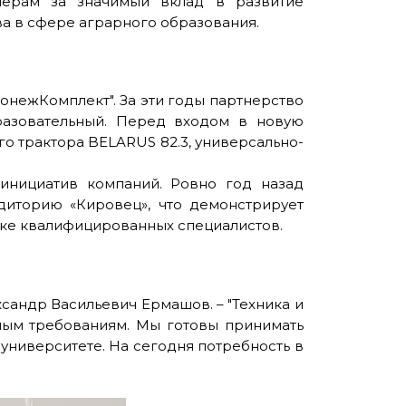
нерам за значимый вклад в развитие
а в сфере аграрного образования.
онежКомплект". За эти годы партнерство
разовательный. Перед входом в новую
о трактора BELARUS 82.3, универсально-
инициатив компаний. Ровно год назад
диторию «Кировец», что демонстрирует
вке квалифицированных специалистов.
сандр Васильевич Ермашов. – "Техника и
ным требованиям. Мы готовы принимать
университете. На сегодня потребность в