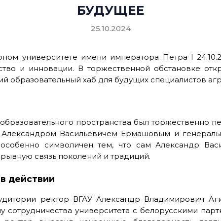
БУДУЩЕЕ
25.10.2024
ом университете имени императора Петра I 24.10.2
тво и инновации. В торжественной обстановке отк
щий образовательный хаб для будущих специалистов а
 образовательного пространства был торжественно п
" Александром Васильевичем Ермашовым и генераль
особенно символичен тем, что сам Александр Вас
зрывную связь поколений и традиций.
в действии
аудитории ректор ВГАУ Александр Владимирович Аг
ну сотрудничества университета с белорусскими парт