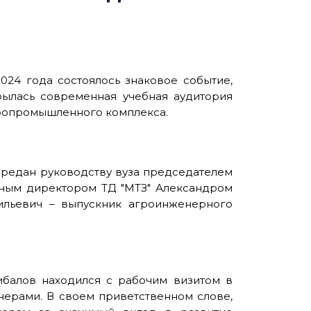
024 года состоялось знаковое событие,
рылась современная учебная аудитория
гропромышленного комплекса.
ередан руководству вуза председателем
ным директором ТД "МТЗ" Александром
ильевич – выпускник агроинженерного
ибалов находился с рабочим визитом в
нерами. В своем приветственном слове,