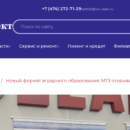
+7 (474) 272-71-29
lipetsk@vk.vapk.ru
асти
Сервис и ремонт
Лизинг и кредит
Филиа
/
Новый формат аграрного образования: МТЗ открыв